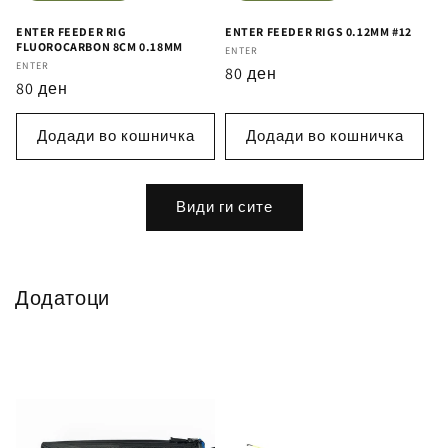
ENTER FEEDER RIG
ENTER FEEDER RIGS 0.12MM #12
FLUOROCARBON 8CM 0.18MM
Бренд
ENTER
Бренд
ENTER
Регуларна
80 ден
Регуларна
80 ден
цена
цена
Додади во кошничка
Додади во кошничка
Види ги сите
Додатоци