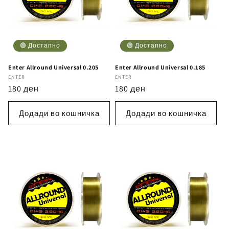
🟢 Достапно
🟢 Достапно
Enter Allround Universal 0.205
Enter Allround Universal 0.185
Бренд
ENTER
Бренд
ENTER
Регуларна
180 ден
Регуларна
180 ден
цена
цена
Додади во кошничка
Додади во кошничка