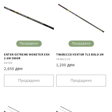
Продадено
Продадено
ENTER EXTREME MONSTER XXH
TRABUCCO VEKTOR TLS BOLO 3M
2.6M 300GR
Бренд
TRABUCCO
Бренд
ENTER
Регуларна
1,200 ден
Регуларна
2,650 ден
цена
цена
Продадено
Продадено