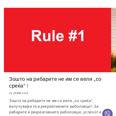
Зошто на рибарите не им се вели „со
среќа“ !
16 ЈУНИ 2024
Зошто на рибарите не им се вели „со среќа“,
вклучувајќи ги и рекреативните риболовци?-За
рибарите и рекреативните риболовци, успехот е