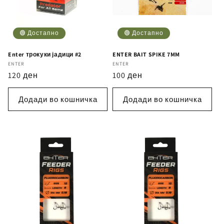
🟢 Достапно
🟢 Достапно
Enter трокуки јадици #2
ENTER BAIT SPIKE 7MM
Бренд
ENTER
Бренд
ENTER
Регуларна
120 ден
Регуларна
100 ден
цена
цена
Додади во кошничка
Додади во кошничка