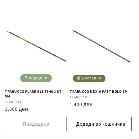
Продадено
🟢 Достапно
TRABUCCO FLARE BLS FINALIST
TRABUCCO NEXIA FAST BOLO 3M
5M
Бренд
TRABUCCO
Бренд
TRABUCCO
Регуларна
1,400 ден
Регуларна
3,500 ден
цена
цена
Продадено
Додади во кошничка