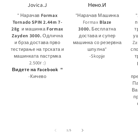
Jovica.J
Нено.И
" Нарачав
Formax
"Нарачав Машинка
Tornado SPIN 2.44m 7-
Formax
Blaze
п
28g
и машинка
Formax
3000.
Бесплатна
т
Zayden 3000.
Одлична
достава и супер
у
и брза достава прво
машинка со резервна
Za
тестирање на трската и
шпулна"
сп
машинката пастрмка
-Skopje
т
2.500г :)
Видете на Facebook "
-Кичево
пр
Па
Ва
п
на
1
/
5