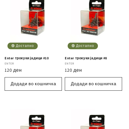
🟢 Достапно
🟢 Достапно
Enter трокуки јадици #10
Enter трокуки јадици #8
Бренд
ENTER
Бренд
ENTER
Регуларна
120 ден
Регуларна
120 ден
цена
цена
Додади во кошничка
Додади во кошничка