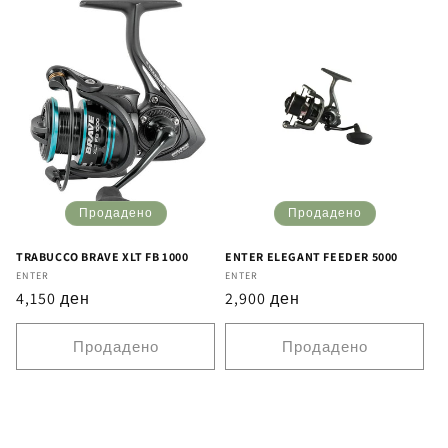
Продадено
Продадено
TRABUCCO BRAVE XLT FB 1000
ENTER ELEGANT FEEDER 5000
Бренд
ENTER
Бренд
ENTER
Регуларна
4,150 ден
Регуларна
2,900 ден
цена
цена
Продадено
Продадено