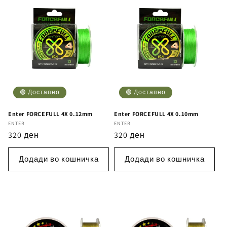
🟢 Достапно
🟢 Достапно
Enter FORCEFULL 4X 0.12mm
Enter FORCEFULL 4X 0.10mm
Бренд
ENTER
Бренд
ENTER
Регуларна
320 ден
Регуларна
320 ден
цена
цена
Додади во кошничка
Додади во кошничка