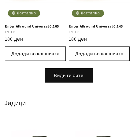
🟢 Достапно
🟢 Достапно
Enter Allround Universal 0.165
Enter Allround Universal 0.145
Бренд
ENTER
Бренд
ENTER
Регуларна
180 ден
Регуларна
180 ден
цена
цена
Додади во кошничка
Додади во кошничка
Види ги сите
Јадици