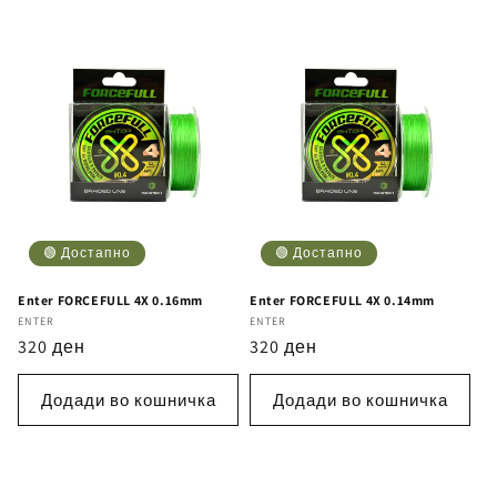
🟢 Достапно
🟢 Достапно
Enter FORCEFULL 4X 0.16mm
Enter FORCEFULL 4X 0.14mm
Бренд
ENTER
Бренд
ENTER
Регуларна
320 ден
Регуларна
320 ден
цена
цена
Додади во кошничка
Додади во кошничка