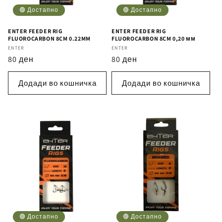
🟢 Достапно
🟢 Достапно
ENTER FEEDER RIG
ENTER FEEDER RIG
FLUOROCARBON 8CM 0.22MM
FLUOROCARBON 8CM 0,20 мм
Бренд
ENTER
Бренд
ENTER
Регуларна
80 ден
Регуларна
80 ден
цена
цена
Додади во кошничка
Додади во кошничка
🟢 Достапно
🟢 Достапно