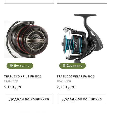
🟢 Достапно
🟢 Достапно
TRABUCCO KRIUS FB 4500
TRABUCCO VELAR FA 4000
Бренд
TRABUCCO
Бренд
TRABUCCO
Регуларна
5,150 ден
Регуларна
2,200 ден
цена
цена
Додади во кошничка
Додади во кошничка