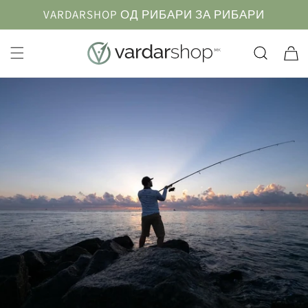
Прескокнете
VARDARSHOP ОД РИБАРИ ЗА РИБАРИ
до
содржината
Кошничк