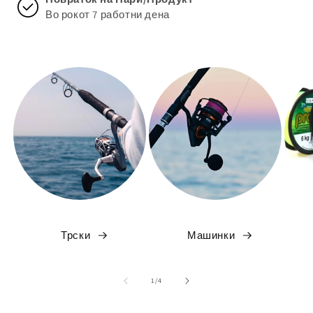
Во рокот 7 работни дена
Трски
Машинки
на
1
/
4