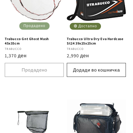
Продадено
🟢 Достапно
Trabucco Gnt Ghost Mash
Trabucco Ultra Dry Eva Hardcase
45x35cm
St24 39x25x25cm
Бренд
TRABUCCO
Бренд
TRABUCCO
Регуларна
1,370 ден
Регуларна
2,990 ден
цена
цена
Продадено
Додади во кошничка