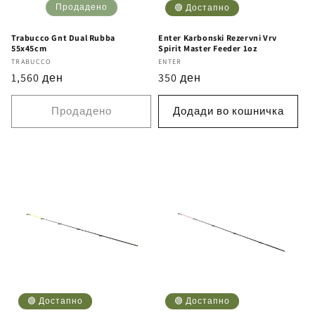
Продадено
🟢 Достапно
Trabucco Gnt Dual Rubba
Enter Karbonski Rezervni Vrv
55x45cm
Spirit Master Feeder 1oz
Бренд
TRABUCCO
Бренд
ENTER
Регуларна
1,560 ден
Регуларна
350 ден
цена
цена
Продадено
Додади во кошничка
🟢 Достапно
🟢 Достапно