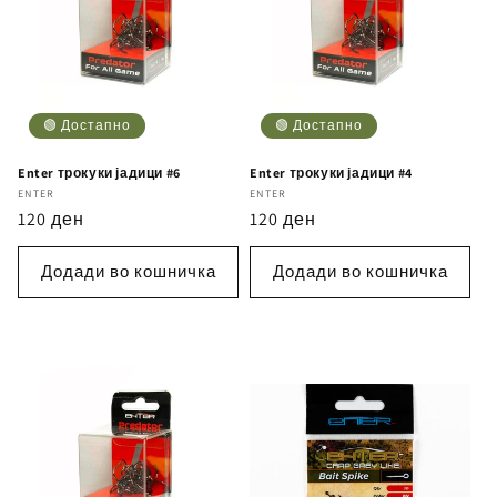
🟢 Достапно
🟢 Достапно
Enter трокуки јадици #6
Enter трокуки јадици #4
Бренд
ENTER
Бренд
ENTER
Регуларна
120 ден
Регуларна
120 ден
цена
цена
Додади во кошничка
Додади во кошничка