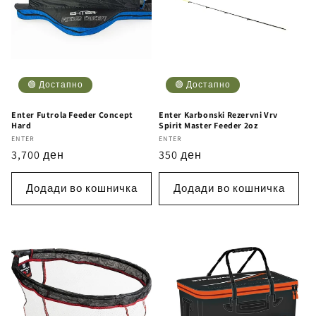
🟢 Достапно
🟢 Достапно
Enter Futrola Feeder Concept
Enter Karbonski Rezervni Vrv
Hard
Spirit Master Feeder 2oz
Бренд
ENTER
Бренд
ENTER
Регуларна
3,700 ден
Регуларна
350 ден
цена
цена
Додади во кошничка
Додади во кошничка