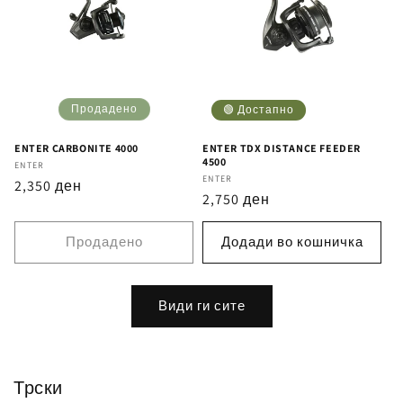
Продадено
🟢 Достапно
ENTER CARBONITE 4000
ENTER TDX DISTANCE FEEDER
4500
Бренд
ENTER
Бренд
ENTER
Регуларна
2,350 ден
Регуларна
2,750 ден
цена
цена
Продадено
Додади во кошничка
Види ги сите
Трски