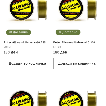
🟢 Достапно
🟢 Достапно
Enter Allround Universal 0.255
Enter Allround Universal 0.220
Бренд
ENTER
Бренд
ENTER
Регуларна
180 ден
Регуларна
180 ден
цена
цена
Додади во кошничка
Додади во кошничка