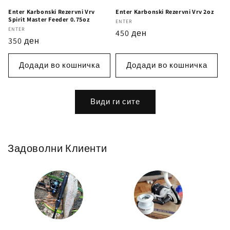
Enter Karbonski Rezervni Vrv
Enter Karbonski Rezervni Vrv 2oz
Spirit Master Feeder 0.75oz
Бренд
ENTER
Бренд
ENTER
Регуларна
450 ден
Регуларна
350 ден
цена
цена
Додади во кошничка
Додади во кошничка
Види ги сите
Задоволни Клиенти