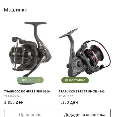
Машинки
Продадено
🟢 Достапно
TRABUCCO KOMPASS FDR 5500
TRABUCCO SPECTRUM XR 4500
Бренд
TRABUCCO
Бренд
TRABUCCO
Регуларна
3,850 ден
Регуларна
4,150 ден
цена
цена
Продадено
Додади во кошничка