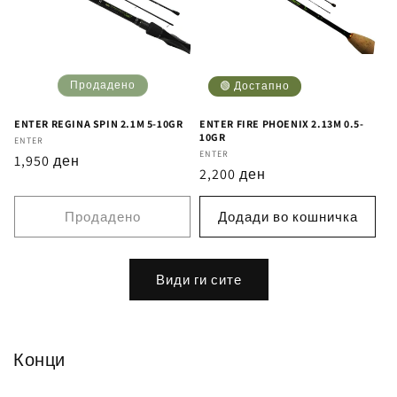
Продадено
🟢 Достапно
ENTER REGINA SPIN 2.1M 5-10GR
ENTER FIRE PHOENIX 2.13M 0.5-
10GR
Бренд
ENTER
Бренд
ENTER
Регуларна
1,950 ден
Регуларна
2,200 ден
цена
цена
Продадено
Додади во кошничка
Види ги сите
Конци