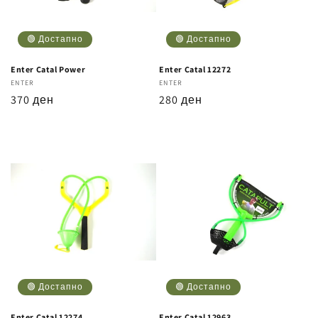
а
:
🟢 Достапно
🟢 Достапно
Enter Catal Power
Enter Catal 12272
Бренд
ENTER
Бренд
ENTER
Регуларна
370 ден
Регуларна
280 ден
цена
цена
🟢 Достапно
🟢 Достапно
Enter Catal 12274
Enter Catal 12963