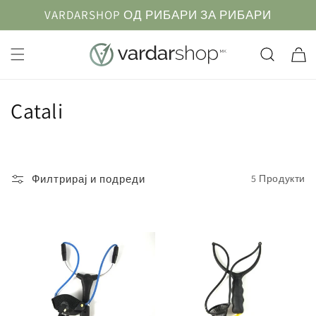
Прескокнете
VARDARSHOP ОД РИБАРИ ЗА РИБАРИ
до
содржината
Кошничк
К
Catali
о
л
Филтрирај и подреди
5 Продукти
е
к
ц
и
ј