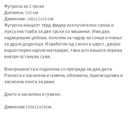
Футрола за 2 трски
Должина: 165 см
Димензии: 165x11x10 см
Футрола концепт тврд фидер исклучително силна и
луксузна торба за две трски со машинки. Има два
надворешни џебови, поголем за чадор за сонце и помал
за други додатоци. Изработен од силен и цврст, двојно
водоотпорен најлон материјал, така што вашата опрема
внатре останува сува.
Внатрешноста е поделена со преграда на два дела.
Рачката е засилена и гумена, обложена, прилагодлива и
засилена лента за рамо.
Дното е засилено и гумено.
Димензии 165х11х10см.