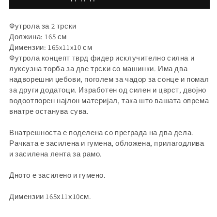
за
за
Футрола за 2 трски
Должина: 165 см
Димензии: 165x11x10 см
Футрола концепт тврд фидер исклучително силна и
луксузна торба за две трски со машинки. Има два
надворешни џебови, поголем за чадор за сонце и помал
за други додатоци. Изработен од силен и цврст, двојно
водоотпорен најлон материјал, така што вашата опрема
внатре останува сува.
Внатрешноста е поделена со преграда на два дела.
Рачката е засилена и гумена, обложена, прилагодлива
и засилена лента за рамо.
Дното е засилено и гумено.
Димензии 165х11х10см.