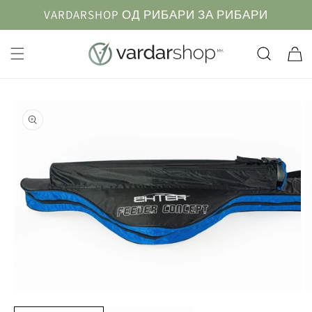
Прескокнете
VARDARSHOP ОД РИБАРИ ЗА РИБАРИ
до
содржината
Кошничк
Информации
за продуктот