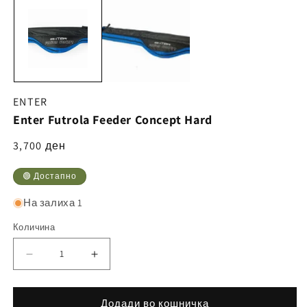
ENTER
Enter Futrola Feeder Concept Hard
Регуларна
3,700 ден
цена
🟢 Достапно
На залиха 1
Количина
Намалете
Зголемете
ја
ја
количината
количината
Додади во кошничка