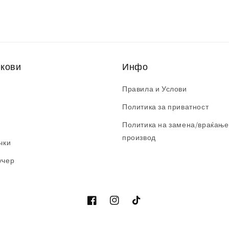
нкови
Инфо
Правила и Услови
Политика за приватност
Политика на замена/враќање
производ
чки
учер
Facebook
Instagram