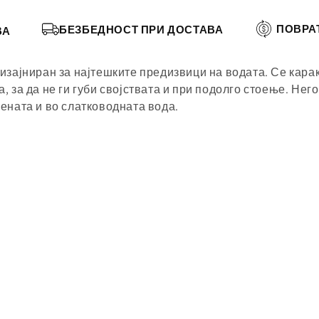
ПОВРА
БЕЗБЕДНОСТ ПРИ ДОСТАВА
ВА
дизајниран за најтешките предизвици на водата. Се кара
, за да не ги губи својствата и при подолго стоење. Нег
лената и во слатководната вода.