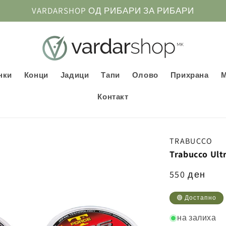
VARDARSHOP ОД РИБАРИ ЗА РИБАРИ
нки
Конци
Јадици
Тапи
Олово
Прихрана
Контакт
TRABUCCO
Trabucco Ult
Регуларна
550 ден
цена
🟢 Достапно
на залиха