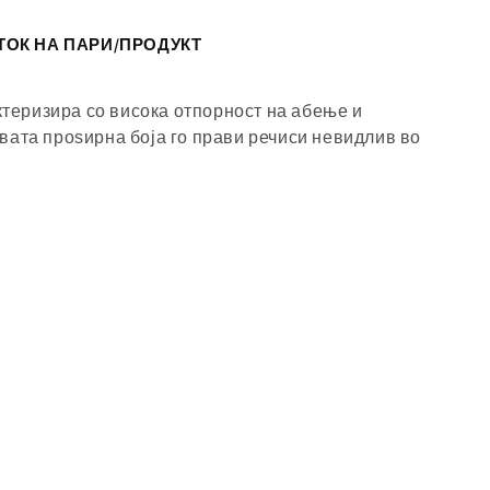
ТОК НА ПАРИ/ПРОДУКТ
ктеризира со висока отпорност на абење и
овата проѕирна боја го прави речиси невидлив во