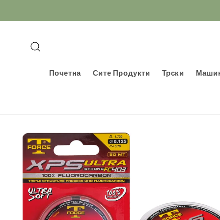
Прескокнете
до
содржината
Почетна
Сите Продукти
Трски
Маши
Информации
за продуктот