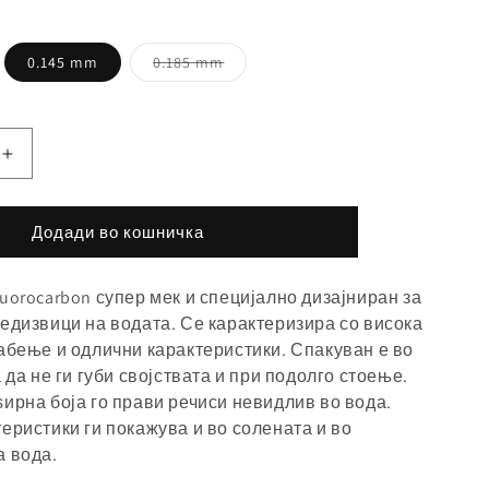
0.145 mm
0.185 mm
Зголемете
ја
а
количината
Додади во кошничка
за
uorocarbon супер мек и специјално дизајниран за
едизвици на водата. Се карактеризира со висока
абење и одлични карактеристики. Спакуван е во
 да не ги губи својствата и при подолго стоење.
ирна боја го прави речиси невидлив во вода.
еристики ги покажува и во солената и во
а вода.