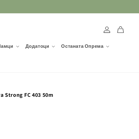
Најавете
Кошничка
се
Мамци
Додатоци
Останата Опрема
ra Strong FC 403 50m