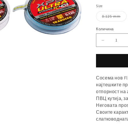
Size
0.125 mm
Количина
Намалете
ја
количинат
за
Сосема нов Fl
најтешките пр
отпорност на 
ПВЦ кутија, за
Неговата проѕ
Своите каракт
слатководнат