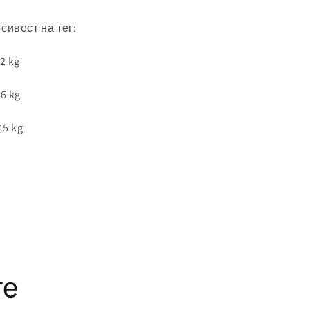
m
сивост на тег:
72 kg
26 kg
45 kg
те