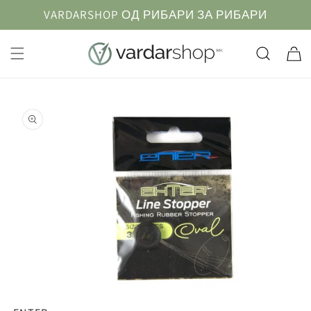
Прескокнете
VARDARSHOP ОД РИБАРИ ЗА РИБАРИ
до
содржината
Кошничк
Информации
за продуктот