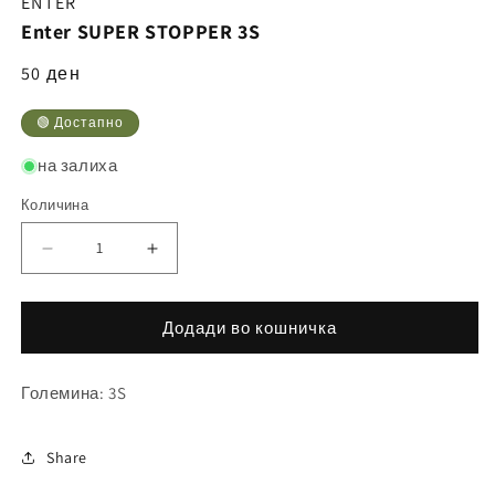
ENTER
Enter SUPER STOPPER 3S
Регуларна
50 ден
цена
🟢 Достапно
на залиха
Количина
Намалете
Зголемете
ја
ја
количината
количината
Додади во кошничка
за
за
Големина:
3S
Share