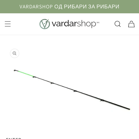
Прескокнете
VARDARSHOP ОД РИБАРИ ЗА РИБАРИ
до
содржината
Кошничк
Информации
за продуктот