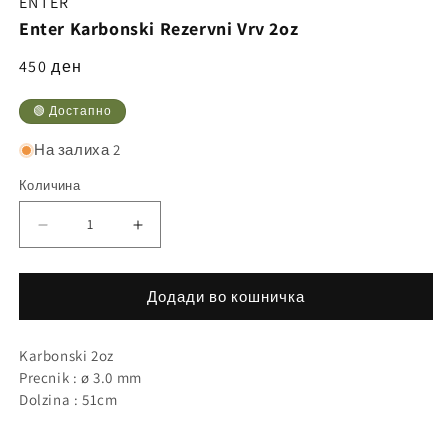
ENTER
Enter Karbonski Rezervni Vrv 2oz
Регуларна
450 ден
цена
🟢 Достапно
На залиха 2
Количина
Намалете
Зголемете
ја
ја
количината
количината
Додади во кошничка
за
за
Karbonski 2oz
Precnik : ø 3.0 mm
Dolzina : 51cm