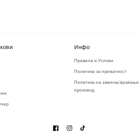
нкови
Инфо
Правила и Услови
Политика за приватност
Политика на замена/враќање
производ
чки
учер
Facebook
Instagram