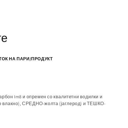
те
ТОК НА ПАРИ/ПРОДУКТ
карбон Im8 и опремен со квалитетни водилки и
но влакно), СРЕДНО-жолта (јаглерод) и ТЕШКО-