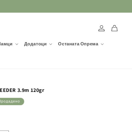
Најавете
Кошничка
се
Мамци
Додатоци
Останата Опрема
FEEDER 3.9m 120gr
Продадено