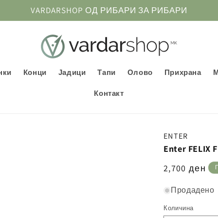
VARDARSHOP ОД РИБАРИ ЗА РИБАРИ
нки
Конци
Јадици
Тапи
Олово
Прихрана
Контакт
ENTER
Enter FELIX 
Регуларна
2,700 ден
цена
Продадено
Количина