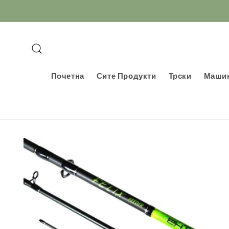
Прескокнете
до
содржината
Почетна
Сите Продукти
Трски
Маши
Информации
за продуктот