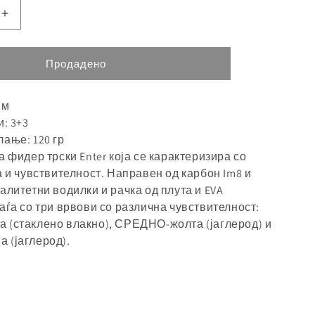
Зголемете
ја
а
количината
Продадено
за
 м
и: 3+3
ање: 120 гр
а фидер трски Enter која се карактеризира со
а и чувствителност. Направен од карбон Im8 и
алитетни водилки и рачка од плута и EVA
аѓа со три врвови со различна чувствителност:
 (стаклено влакно), СРЕДНО-жолта (јаглерод) и
 (јаглерод).