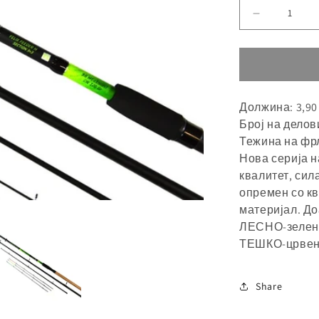
Намалете
ја
количинат
за
Должина: 3,90
Број на делов
Тежина на фрл
Нова серија н
квалитет, сил
опремен со кв
материјал. До
ЛЕСНО-зелена
ТЕШКО-црвена
Share