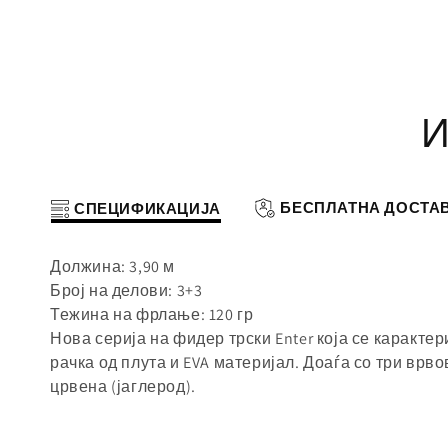
И
БЕСПЛАТНА ДОСТА
СПЕЦИФИКАЦИЈА
Должина: 3,90 м
Број на делови: 3+3
Тежина на фрлање: 120 гр
Нова серија на фидер трски Enter која се каракте
рачка од плута и EVA материјал. Доаѓа со три вр
црвена (јаглерод).