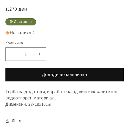
Регуларна
1,270 ден
цена
🟢 Достапно
На залиха 2
Количина
Намалете
Зголемете
ја
ја
количината
количината
Додади во кошничка
за
за
Торба за додатоци, изработена од висококвалитетен
водоотпорен материјал.
Димензии: 28x18x10cm
Share