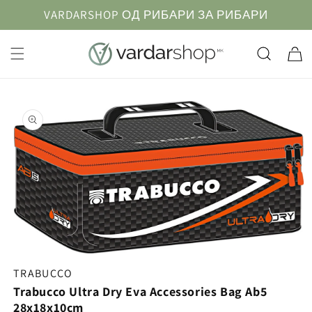
Прескокнете
VARDARSHOP ОД РИБАРИ ЗА РИБАРИ
до
содржината
Кошничк
Информации
за продуктот
TRABUCCO
Trabucco Ultra Dry Eva Accessories Bag Ab5
28x18x10cm