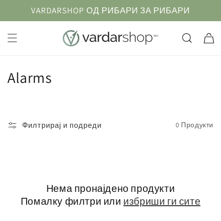
Прескокнете
VARDARSHOP ОД РИБАРИ ЗА РИБАРИ
до
содржината
Кошничк
К
Alarms
о
л
Филтрирај и подреди
0 Продукти
е
к
ц
Нема пронајдено продукти
и
Помалку филтри или
избриши ги сите
ј